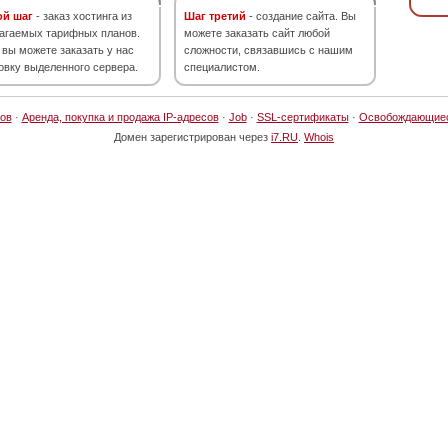
ой шаг
- заказ хостинга из
Шаг третий
- создание сайта. Вы
агаемых тарифных планов.
можете заказать сайт любой
 вы можете заказать у нас
сложности, связавшись с нашим
овку выделенного сервера.
специалистом.
ов
·
Аренда, покупка и продажа IP-адресов
·
Job
·
SSL-сертификаты
·
Освобождающие
Домен зарегистрирован через
i7.RU
.
Whois