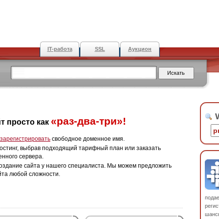
IT-работа
SSL
Аукцион
W
«раз-два-три»!
т просто как
зарегистрировать
свободное доменное имя.
остинг, выбрав подходящий тарифный план или заказать
енного сервера.
оздание сайта у нашего специалиста. Мы можем предложить
йта любой сложности.
пода
регис
шанс