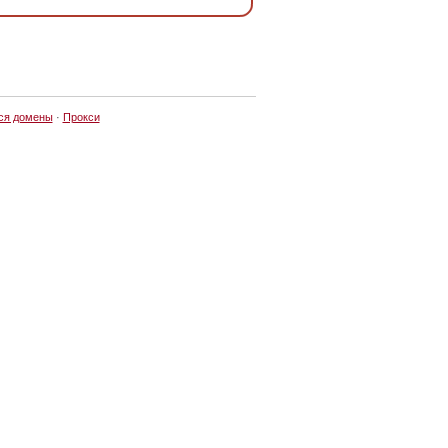
ся домены
·
Прокси