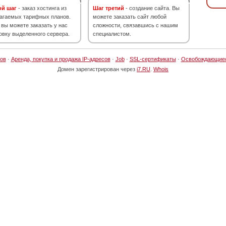
ой шаг
- заказ хостинга из
Шаг третий
- создание сайта. Вы
агаемых тарифных планов.
можете заказать сайт любой
 вы можете заказать у нас
сложности, связавшись с нашим
овку выделенного сервера.
специалистом.
ов
·
Аренда, покупка и продажа IP-адресов
·
Job
·
SSL-сертификаты
·
Освобождающие
Домен зарегистрирован через
i7.RU
.
Whois