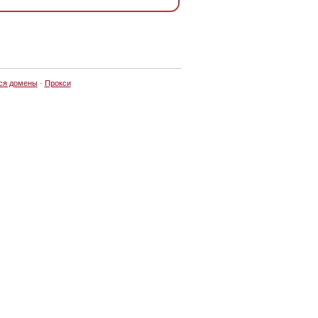
ся домены
·
Прокси