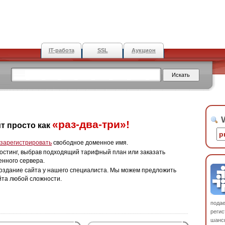
IT-работа
SSL
Аукцион
W
«раз-два-три»!
т просто как
зарегистрировать
свободное доменное имя.
остинг, выбрав подходящий тарифный план или заказать
енного сервера.
оздание сайта у нашего специалиста. Мы можем предложить
йта любой сложности.
пода
регис
шанс