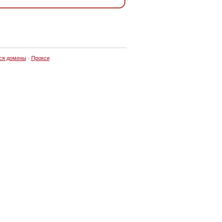
ся домены
·
Прокси