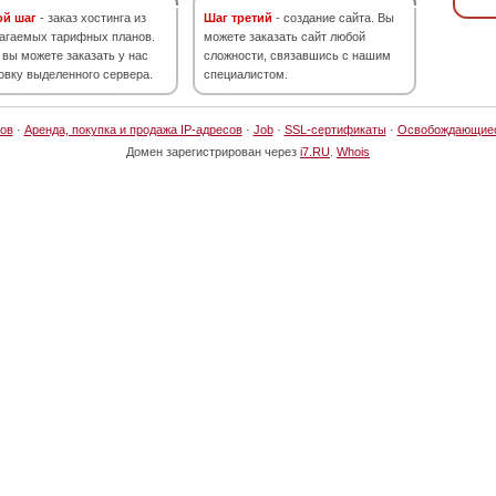
ой шаг
- заказ хостинга из
Шаг третий
- создание сайта. Вы
агаемых тарифных планов.
можете заказать сайт любой
 вы можете заказать у нас
сложности, связавшись с нашим
овку выделенного сервера.
специалистом.
ов
·
Аренда, покупка и продажа IP-адресов
·
Job
·
SSL-сертификаты
·
Освобождающие
Домен зарегистрирован через
i7.RU
.
Whois