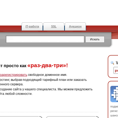
IT-работа
SSL
Аукцион
W
«раз-два-три»!
т просто как
зарегистрировать
свободное доменное имя.
остинг, выбрав подходящий тарифный план или заказать
енного сервера.
оздание сайта у нашего специалиста. Мы можем предложить
йта любой сложности.
пода
регис
шанс