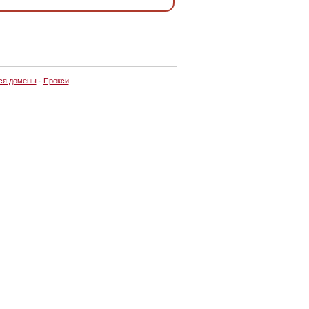
ся домены
·
Прокси