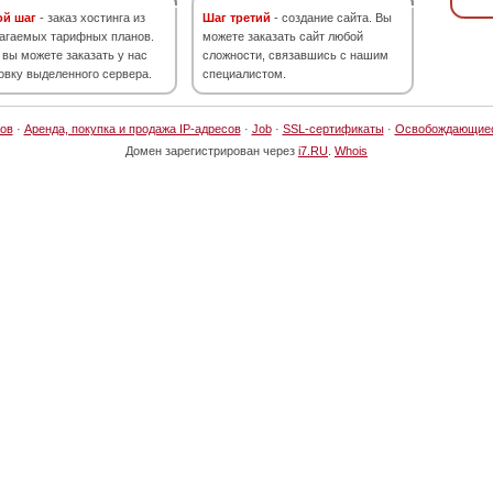
ой шаг
- заказ хостинга из
Шаг третий
- создание сайта. Вы
агаемых тарифных планов.
можете заказать сайт любой
 вы можете заказать у нас
сложности, связавшись с нашим
овку выделенного сервера.
специалистом.
ов
·
Аренда, покупка и продажа IP-адресов
·
Job
·
SSL-сертификаты
·
Освобождающие
Домен зарегистрирован через
i7.RU
.
Whois