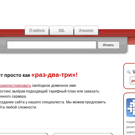
IT-работа
SSL
Аукцион
W
«раз-два-три»!
т просто как
зарегистрировать
свободное доменное имя.
остинг, выбрав подходящий тарифный план или заказать
енного сервера.
оздание сайта у нашего специалиста. Мы можем предложить
йта любой сложности.
пода
регис
шанс