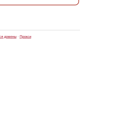
ся домены
·
Прокси