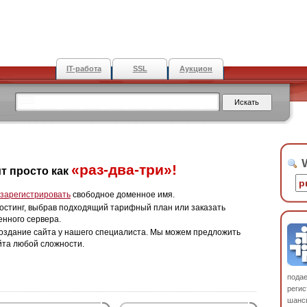
IT-работа
SSL
Аукцион
W
«раз-два-три»!
т просто как
зарегистрировать
свободное доменное имя.
остинг, выбрав подходящий тарифный план или заказать
енного сервера.
оздание сайта у нашего специалиста. Мы можем предложить
йта любой сложности.
пода
регис
шанс