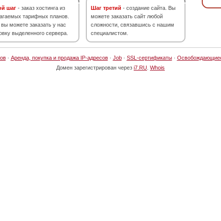
ой шаг
- заказ хостинга из
Шаг третий
- создание сайта. Вы
агаемых тарифных планов.
можете заказать сайт любой
 вы можете заказать у нас
сложности, связавшись с нашим
овку выделенного сервера.
специалистом.
ов
·
Аренда, покупка и продажа IP-адресов
·
Job
·
SSL-сертификаты
·
Освобождающие
Домен зарегистрирован через
i7.RU
.
Whois