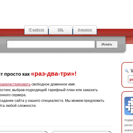
IT-работа
SSL
Аукцион
W
«раз-два-три»!
т просто как
зарегистрировать
свободное доменное имя.
остинг, выбрав подходящий тарифный план или заказать
енного сервера.
оздание сайта у нашего специалиста. Мы можем предложить
йта любой сложности.
пода
регис
шанс