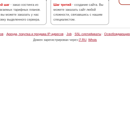
ой шаг
- заказ хостинга из
Шаг третий
- создание сайта. Вы
агаемых тарифных планов.
можете заказать сайт любой
 вы можете заказать у нас
сложности, связавшись с нашим
овку выделенного сервера.
специалистом.
ов
·
Аренда, покупка и продажа IP-адресов
·
Job
·
SSL-сертификаты
·
Освобождающие
Домен зарегистрирован через
i7.RU
.
Whois