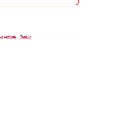
ся домены
·
Прокси