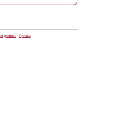
ся домены
·
Прокси