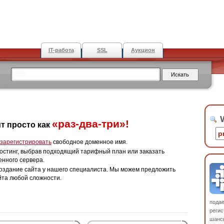
IT-работа
SSL
Аукцион
W
«раз-два-три»!
т просто как
зарегистрировать
свободное доменное имя.
остинг, выбрав подходящий тарифный план или заказать
енного сервера.
оздание сайта у нашего специалиста. Мы можем предложить
йта любой сложности.
пода
регис
шанс