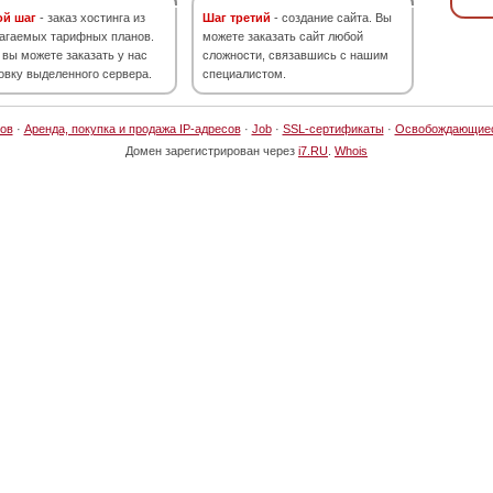
ой шаг
- заказ хостинга из
Шаг третий
- создание сайта. Вы
агаемых тарифных планов.
можете заказать сайт любой
 вы можете заказать у нас
сложности, связавшись с нашим
овку выделенного сервера.
специалистом.
ов
·
Аренда, покупка и продажа IP-адресов
·
Job
·
SSL-сертификаты
·
Освобождающие
Домен зарегистрирован через
i7.RU
.
Whois