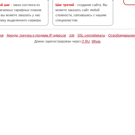
ой шаг
- заказ хостинга из
Шаг третий
- создание сайта. Вы
агаемых тарифных планов.
можете заказать сайт любой
 вы можете заказать у нас
сложности, связавшись с нашим
овку выделенного сервера.
специалистом.
ов
·
Аренда, покупка и продажа IP-адресов
·
Job
·
SSL-сертификаты
·
Освобождающие
Домен зарегистрирован через
i7.RU
.
Whois