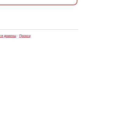
ся домены
·
Прокси