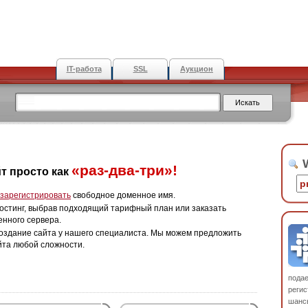
IT-работа
SSL
Аукцион
W
«раз-два-три»!
т просто как
зарегистрировать
свободное доменное имя.
остинг, выбрав подходящий тарифный план или заказать
енного сервера.
оздание сайта у нашего специалиста. Мы можем предложить
йта любой сложности.
пода
регис
шанс