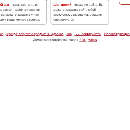
ой шаг
- заказ хостинга из
Шаг третий
- создание сайта. Вы
агаемых тарифных планов.
можете заказать сайт любой
 вы можете заказать у нас
сложности, связавшись с нашим
овку выделенного сервера.
специалистом.
ов
·
Аренда, покупка и продажа IP-адресов
·
Job
·
SSL-сертификаты
·
Освобождающие
Домен зарегистрирован через
i7.RU
.
Whois