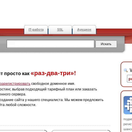
IT-работа
SSL
Аукцион
W
«раз-два-три»!
т просто как
зарегистрировать
свободное доменное имя.
остинг, выбрав подходящий тарифный план или заказать
енного сервера.
оздание сайта у нашего специалиста. Мы можем предложить
йта любой сложности.
пода
регис
шанс