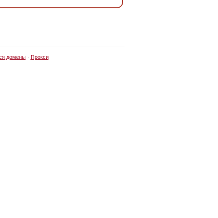
ся домены
·
Прокси