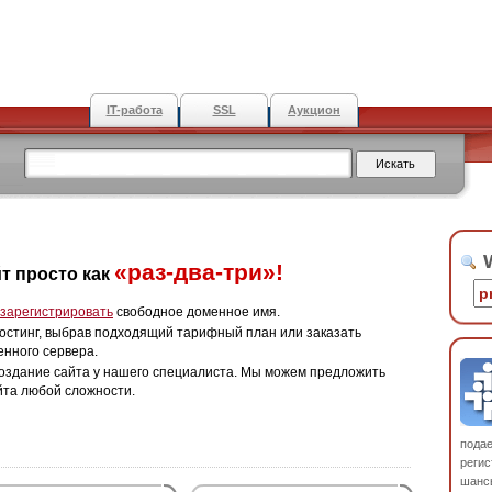
IT-работа
SSL
Аукцион
W
«раз-два-три»!
т просто как
зарегистрировать
свободное доменное имя.
остинг, выбрав подходящий тарифный план или заказать
енного сервера.
оздание сайта у нашего специалиста. Мы можем предложить
йта любой сложности.
пода
регис
шанс