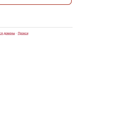
ся домены
·
Прокси