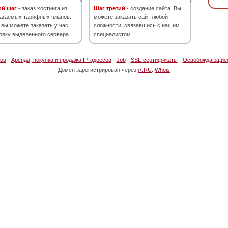
ой шаг
- заказ хостинга из
Шаг третий
- создание сайта. Вы
агаемых тарифных планов.
можете заказать сайт любой
 вы можете заказать у нас
сложности, связавшись с нашим
овку выделенного сервера.
специалистом.
ов
·
Аренда, покупка и продажа IP-адресов
·
Job
·
SSL-сертификаты
·
Освобождающие
Домен зарегистрирован через
i7.RU
.
Whois