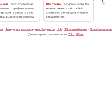
ой шаг
- заказ хостинга из
Шаг третий
- создание сайта. Вы
агаемых тарифных планов.
можете заказать сайт любой
 вы можете заказать у нас
сложности, связавшись с нашим
овку выделенного сервера.
специалистом.
ов
·
Аренда, покупка и продажа IP-адресов
·
Job
·
SSL-сертификаты
·
Освобождающие
Домен зарегистрирован через
i7.RU
.
Whois