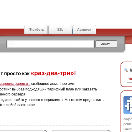
IT-работа
SSL
Аукцион
W
«раз-два-три»!
т просто как
зарегистрировать
свободное доменное имя.
остинг, выбрав подходящий тарифный план или заказать
енного сервера.
оздание сайта у нашего специалиста. Мы можем предложить
йта любой сложности.
пода
регис
шанс