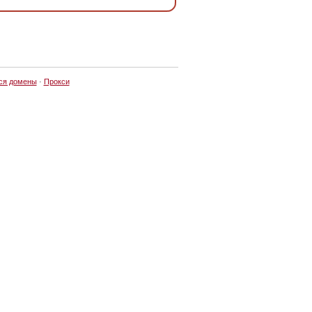
ся домены
·
Прокси