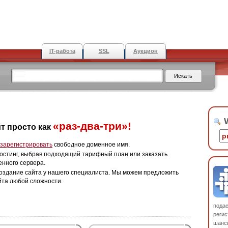
IT-работа
SSL
Аукцион
W
«раз-два-три»!
т просто как
зарегистрировать
свободное доменное имя.
остинг, выбрав подходящий тарифный план или заказать
енного сервера.
оздание сайта у нашего специалиста. Мы можем предложить
йта любой сложности.
пода
регис
шанс