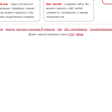
ой шаг
- заказ хостинга из
Шаг третий
- создание сайта. Вы
агаемых тарифных планов.
можете заказать сайт любой
 вы можете заказать у нас
сложности, связавшись с нашим
овку выделенного сервера.
специалистом.
ов
·
Аренда, покупка и продажа IP-адресов
·
Job
·
SSL-сертификаты
·
Освобождающие
Домен зарегистрирован через
i7.RU
.
Whois