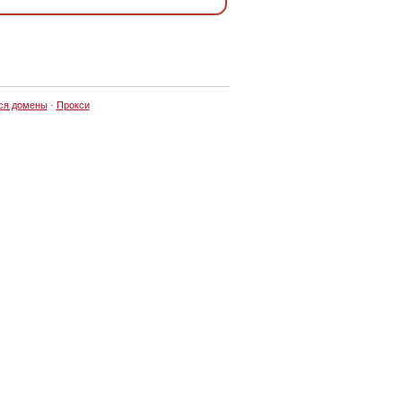
ся домены
·
Прокси