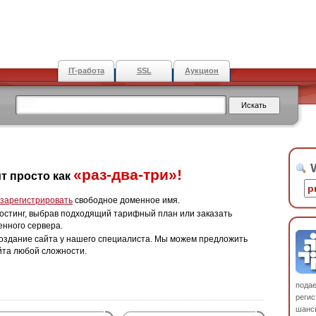
IT-работа
SSL
Аукцион
W
«раз-два-три»!
т просто как
зарегистрировать
свободное доменное имя.
остинг, выбрав подходящий тарифный план или заказать
енного сервера.
оздание сайта у нашего специалиста. Мы можем предложить
йта любой сложности.
пода
регис
шанс