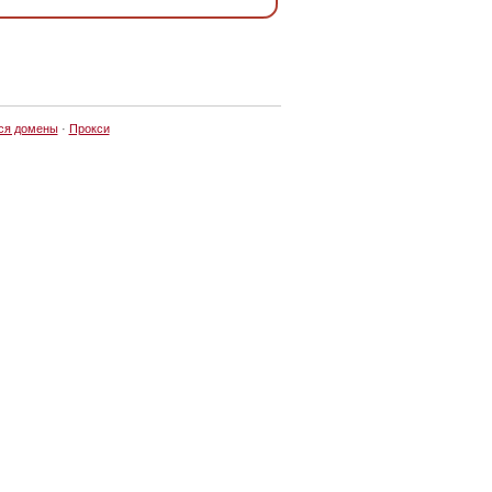
ся домены
·
Прокси