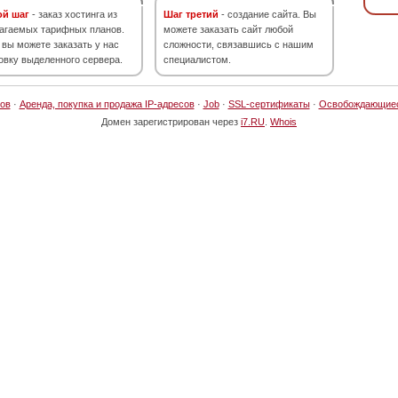
ой шаг
- заказ хостинга из
Шаг третий
- создание сайта. Вы
агаемых тарифных планов.
можете заказать сайт любой
 вы можете заказать у нас
сложности, связавшись с нашим
овку выделенного сервера.
специалистом.
ов
·
Аренда, покупка и продажа IP-адресов
·
Job
·
SSL-сертификаты
·
Освобождающие
Домен зарегистрирован через
i7.RU
.
Whois