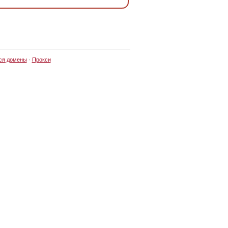
ся домены
·
Прокси