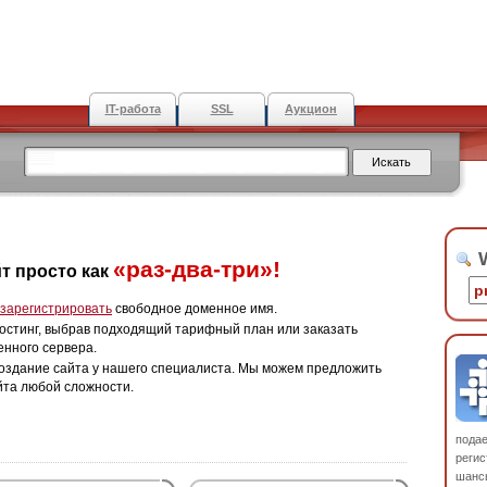
IT-работа
SSL
Аукцион
W
«раз-два-три»!
т просто как
зарегистрировать
свободное доменное имя.
остинг, выбрав подходящий тарифный план или заказать
енного сервера.
оздание сайта у нашего специалиста. Мы можем предложить
йта любой сложности.
пода
регис
шанс