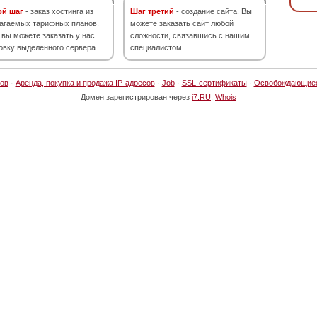
ой шаг
- заказ хостинга из
Шаг третий
- создание сайта. Вы
агаемых тарифных планов.
можете заказать сайт любой
 вы можете заказать у нас
сложности, связавшись с нашим
овку выделенного сервера.
специалистом.
ов
·
Аренда, покупка и продажа IP-адресов
·
Job
·
SSL-сертификаты
·
Освобождающие
Домен зарегистрирован через
i7.RU
.
Whois