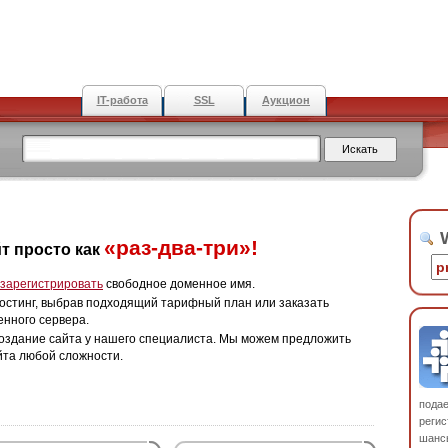
IT-работа
SSL
Аукцион
W
«раз-два-три»!
т просто как
зарегистрировать
свободное доменное имя.
остинг, выбрав подходящий тарифный план или заказать
енного сервера.
оздание сайта у нашего специалиста. Мы можем предложить
йта любой сложности.
пода
регис
шанс