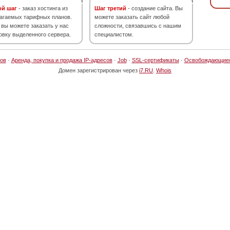
ой шаг
- заказ хостинга из
Шаг третий
- создание сайта. Вы
агаемых тарифных планов.
можете заказать сайт любой
 вы можете заказать у нас
сложности, связавшись с нашим
овку выделенного сервера.
специалистом.
ов
·
Аренда, покупка и продажа IP-адресов
·
Job
·
SSL-сертификаты
·
Освобождающие
Домен зарегистрирован через
i7.RU
.
Whois