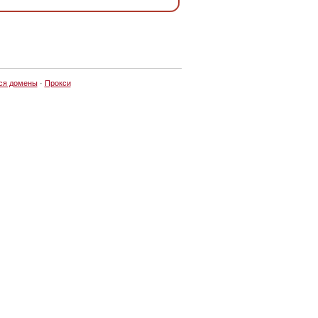
ся домены
·
Прокси