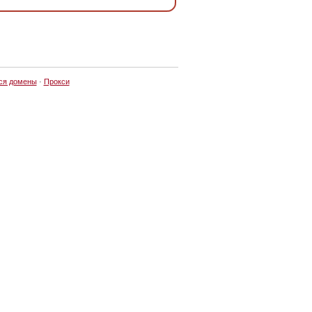
ся домены
·
Прокси