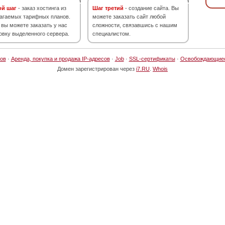
ой шаг
- заказ хостинга из
Шаг третий
- создание сайта. Вы
агаемых тарифных планов.
можете заказать сайт любой
 вы можете заказать у нас
сложности, связавшись с нашим
овку выделенного сервера.
специалистом.
ов
·
Аренда, покупка и продажа IP-адресов
·
Job
·
SSL-сертификаты
·
Освобождающие
Домен зарегистрирован через
i7.RU
.
Whois