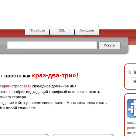
IT-работа
SSL
Аукцион
W
«раз-два-три»!
т просто как
зарегистрировать
свободное доменное имя.
остинг, выбрав подходящий тарифный план или заказать
енного сервера.
оздание сайта у нашего специалиста. Мы можем предложить
йта любой сложности.
пода
регис
шанс