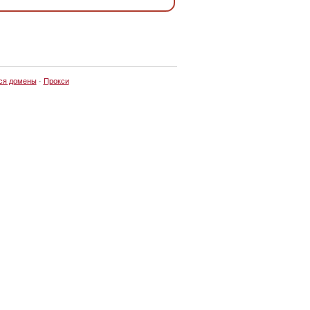
ся домены
·
Прокси