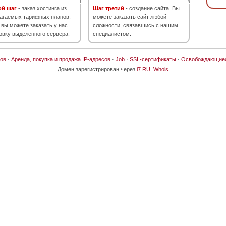
ой шаг
- заказ хостинга из
Шаг третий
- создание сайта. Вы
агаемых тарифных планов.
можете заказать сайт любой
 вы можете заказать у нас
сложности, связавшись с нашим
овку выделенного сервера.
специалистом.
ов
·
Аренда, покупка и продажа IP-адресов
·
Job
·
SSL-сертификаты
·
Освобождающие
Домен зарегистрирован через
i7.RU
.
Whois