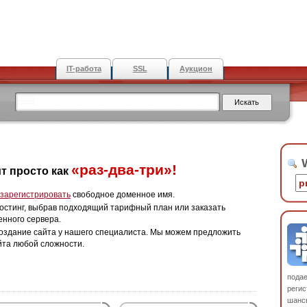
IT-работа
SSL
Аукцион
W
«раз-два-три»!
т просто как
зарегистрировать
свободное доменное имя.
остинг, выбрав подходящий тарифный план или заказать
енного сервера.
оздание сайта у нашего специалиста. Мы можем предложить
йта любой сложности.
пода
регис
шанс