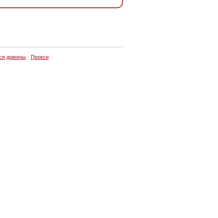
ся домены
·
Прокси