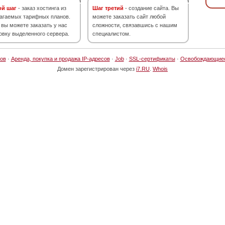
ой шаг
- заказ хостинга из
Шаг третий
- создание сайта. Вы
агаемых тарифных планов.
можете заказать сайт любой
 вы можете заказать у нас
сложности, связавшись с нашим
овку выделенного сервера.
специалистом.
ов
·
Аренда, покупка и продажа IP-адресов
·
Job
·
SSL-сертификаты
·
Освобождающие
Домен зарегистрирован через
i7.RU
.
Whois