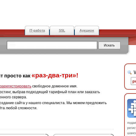
IT-работа
SSL
Аукцион
W
«раз-два-три»!
т просто как
зарегистрировать
свободное доменное имя.
остинг, выбрав подходящий тарифный план или заказать
енного сервера.
оздание сайта у нашего специалиста. Мы можем предложить
йта любой сложности.
пода
регис
шанс