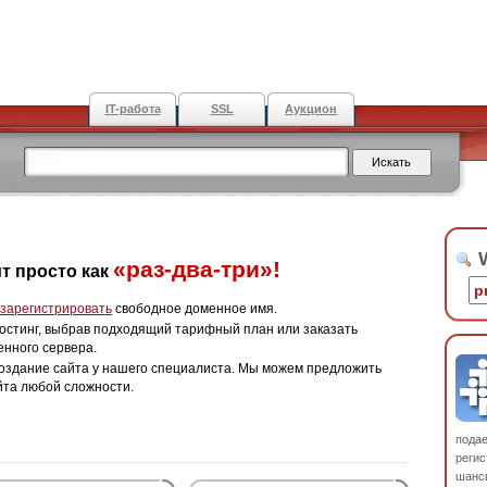
IT-работа
SSL
Аукцион
W
«раз-два-три»!
т просто как
зарегистрировать
свободное доменное имя.
остинг, выбрав подходящий тарифный план или заказать
енного сервера.
оздание сайта у нашего специалиста. Мы можем предложить
йта любой сложности.
пода
регис
шанс