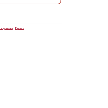
ся домены
·
Прокси