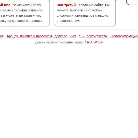
ой шаг
- заказ хостинга из
Шаг третий
- создание сайта. Вы
агаемых тарифных планов.
можете заказать сайт любой
 вы можете заказать у нас
сложности, связавшись с нашим
овку выделенного сервера.
специалистом.
ов
·
Аренда, покупка и продажа IP-адресов
·
Job
·
SSL-сертификаты
·
Освобождающие
Домен зарегистрирован через
i7.RU
.
Whois