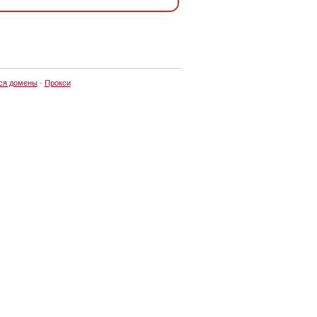
ся домены
·
Прокси