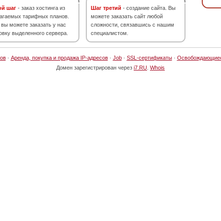
ой шаг
- заказ хостинга из
Шаг третий
- создание сайта. Вы
агаемых тарифных планов.
можете заказать сайт любой
 вы можете заказать у нас
сложности, связавшись с нашим
овку выделенного сервера.
специалистом.
ов
·
Аренда, покупка и продажа IP-адресов
·
Job
·
SSL-сертификаты
·
Освобождающие
Домен зарегистрирован через
i7.RU
.
Whois