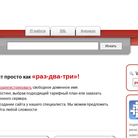
IT-работа
SSL
Аукцион
W
«раз-два-три»!
т просто как
зарегистрировать
свободное доменное имя.
остинг, выбрав подходящий тарифный план или заказать
енного сервера.
оздание сайта у нашего специалиста. Мы можем предложить
йта любой сложности.
пода
регис
шанс