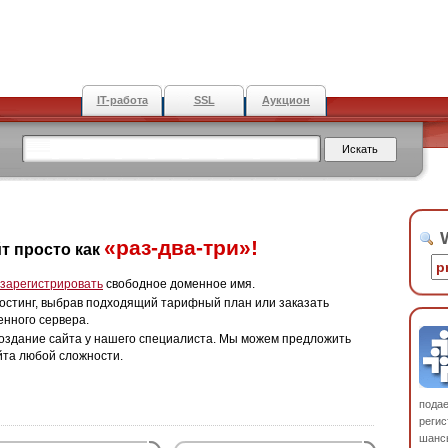
IT-работа
SSL
Аукцион
W
«раз-два-три»!
т просто как
зарегистрировать
свободное доменное имя.
остинг, выбрав подходящий тарифный план или заказать
енного сервера.
оздание сайта у нашего специалиста. Мы можем предложить
йта любой сложности.
пода
регис
шанс