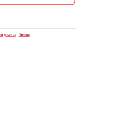
ся домены
·
Прокси