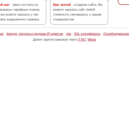
ой шаг
- заказ хостинга из
Шаг третий
- создание сайта. Вы
агаемых тарифных планов.
можете заказать сайт любой
 вы можете заказать у нас
сложности, связавшись с нашим
овку выделенного сервера.
специалистом.
ов
·
Аренда, покупка и продажа IP-адресов
·
Job
·
SSL-сертификаты
·
Освобождающие
Домен зарегистрирован через
i7.RU
.
Whois